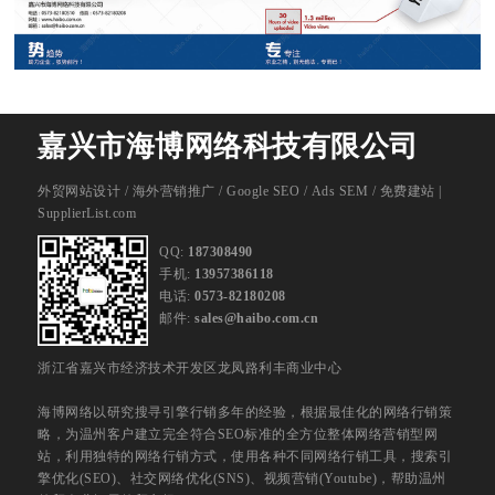
嘉兴市海博网络科技有限公司
外贸网站设计
/
海外营销推广
/
Google SEO
/
Ads SEM
/
免费建站 |
SupplierList.com
QQ:
187308490
手机:
13957386118
电话:
0573-82180208
邮件:
sales@haibo.com.cn
浙江省嘉兴市经济技术开发区龙凤路利丰商业中心
海博网络以研究搜寻引擎行销多年的经验，根据最佳化的网络行销策
略，为温州客户建立完全符合SEO标准的全方位整体网络营销型网
站，利用独特的网络行销方式，使用各种不同网络行销工具，搜索引
擎优化(SEO)、社交网络优化(SNS)、视频营销(Youtube)，帮助温州