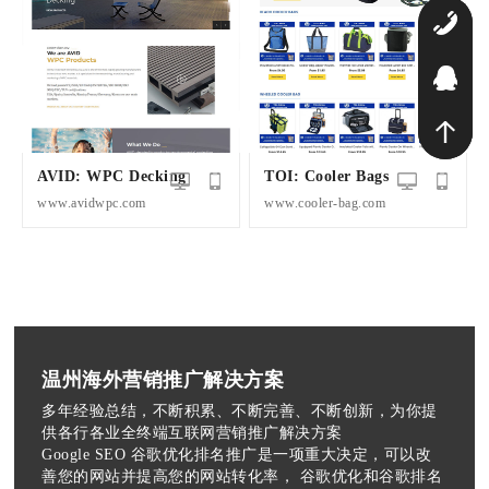
1
Q
AVID: WPC Decking
TOI: Cooler Bags
www.avidwpc.com
www.cooler-bag.com
温州海外营销推广解决方案
多年经验总结，不断积累、不断完善、不断创新，为你提
供各行各业全终端互联网营销推广解决方案
Google SEO 谷歌优化排名推广是一项重大决定，可以改
善您的网站并提高您的网站转化率， 谷歌优化和谷歌排名