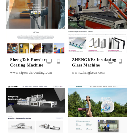
ShengTai: Powder
ZHENGKE: Insulating
Coating Machine
Glass Machine
www.stpowdercoating.com
www.zhengkecn.com