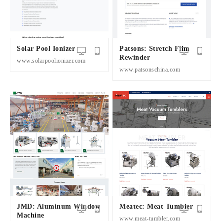
Solar Pool Ionizer
Patsons: Stretch Film
Rewinder
www.solarpoolionizer.com
www.patsonschina.com
JMD: Aluminum Window
Meatec: Meat Tumbler
Machine
www.meat-tumbler.com