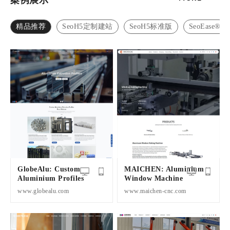
案例展示
精品推荐
SeoH5定制建站
SeoH5标准版
SeoEase®
GlobeAlu: Custom
MAICHEN: Aluminium
Aluminium Profiles
Window Machine
www.globealu.com
www.maichen-cnc.com