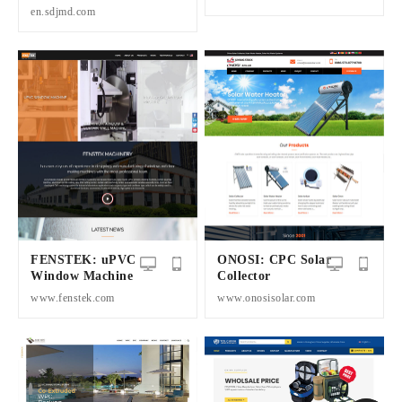
en.sdjmd.com
FENSTEK: uPVC
ONOSI: CPC Solar
Window Machine
Collector
www.fenstek.com
www.onosisolar.com