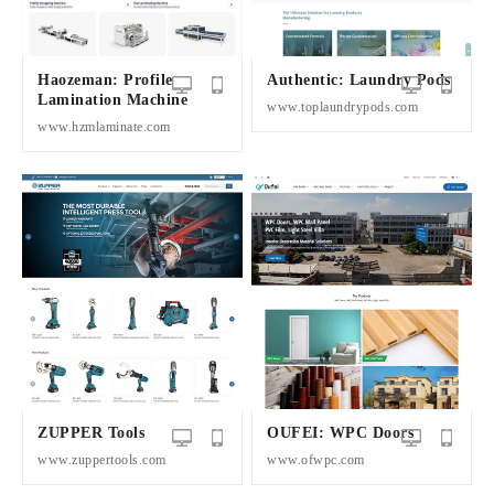
Haozeman: Profile
Authentic: Laundry Pods
Lamination Machine
www.toplaundrypods.com
www.hzmlaminate.com
ZUPPER Tools
OUFEI: WPC Doors
www.zuppertools.com
www.ofwpc.com